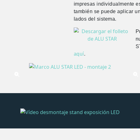
impresas individualmente es
también se puede aplicar un
lados del sistema.
P
n
S
aquí
.