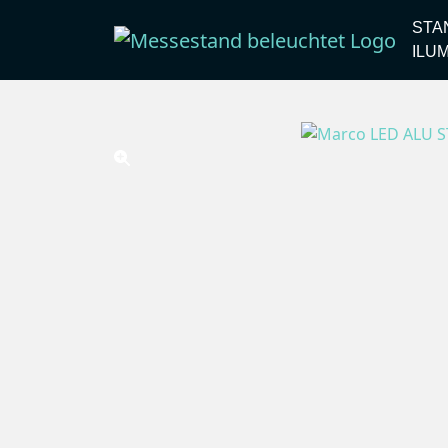
STA
ILU