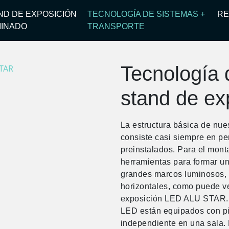
ND DE EXPOSICIÓN
TECNOLOGÍA DE SISTEMAS +
RE
MINADO
TRANSPORTE
Tecnología 
stand de ex
La estructura básica de nue
consiste casi siempre en p
preinstalados. Para el monta
herramientas para formar un
grandes marcos luminosos, se
horizontales, como puede ve
exposición LED ALU STAR. 
LED están equipados con pi
independiente en una sala. 